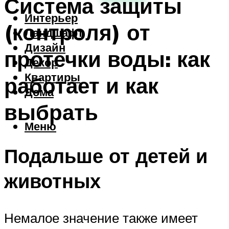
Система защиты
Интерьер
(контроля) от
Ландшафт
Дизайн
протечки воды: как
Декор
Квартиры
работает и как
Дома
выбрать
Меню
Подальше от детей и
животных
Немалое значение также имеет