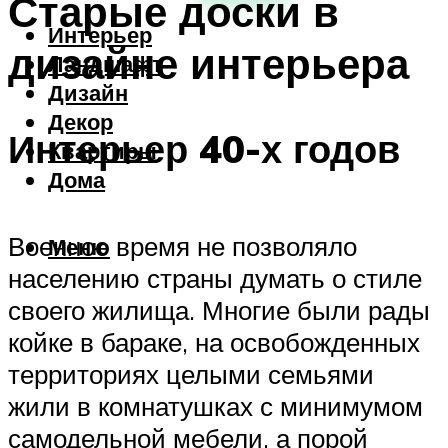
Старые доски в
Интерьер
дизайне интерьера
Ландшафт
Дизайн
Декор
Интерьер 40-х годов
Квартиры
Дома
Военное время не позволяло
Меню
населению страны думать о стиле
своего жилища. Многие были рады
койке в бараке, на освобожденных
территориях целыми семьями
жили в комнатушках с минимумом
самодельной мебели, а порой