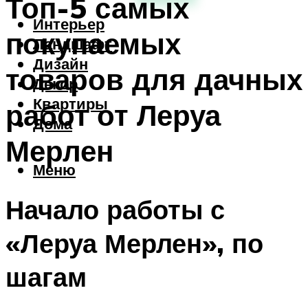
Топ-5 самых
Интерьер
покупаемых
Ландшафт
Дизайн
товаров для дачных
Декор
Квартиры
работ от Леруа
Дома
Мерлен
Меню
Начало работы с
«Леруа Мерлен», по
шагам