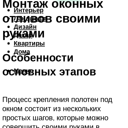
Монтаж оконных
Интерьер
отливов своими
Ландшафт
Дизайн
руками
Декор
Квартиры
Дома
Особенности
основных этапов
Меню
Процесс крепления полотен под
окном состоит из нескольких
простых шагов, которые можно
совершить своими руками в