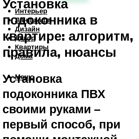
Установка
Интерьер
подоконника в
Ландшафт
Дизайн
квартире: алгоритм,
Декор
Квартиры
правила, нюансы
Дома
Установка
Меню
подоконника ПВХ
своими руками –
первый способ, при