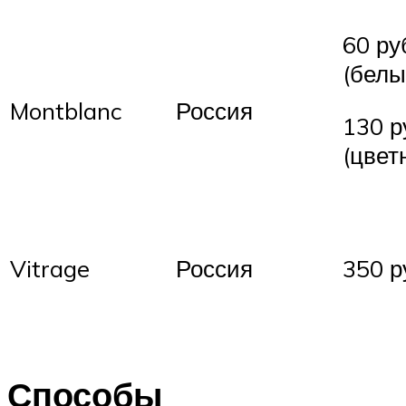
60 ру
(белы
Montblanc
Россия
130 р
(цвет
Vitrage
Россия
350 р
Способы