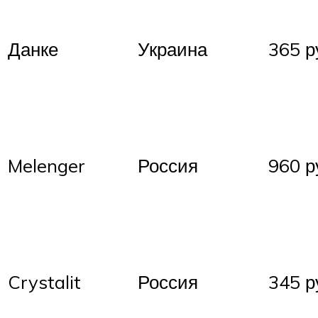
Данке
Украина
365 р
Melenger
Россия
960 р
Crystalit
Россия
345 р