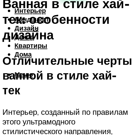
Ванная в стиле хай-
Интерьер
тек: особенности
Ландшафт
Дизайн
дизайна
Декор
Квартиры
Дома
Отличительные черты
ванной в стиле хай-
Меню
тек
Интерьер, созданный по правилам
этого ультрамодного
стилистического направления,