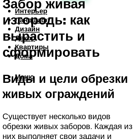
Забор живая
Интерьер
изгородь: как
Ландшафт
Дизайн
вырастить и
Декор
Квартиры
сформировать
Дома
Виды и цели обрезки
Меню
живых ограждений
Существует несколько видов
обрезки живых заборов. Каждая из
них выполняет свои задачи и