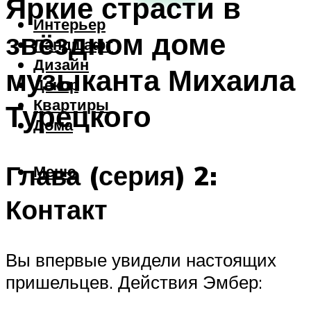
Яркие страсти в
Интерьер
звёздном доме
Ландшафт
Дизайн
музыканта Михаила
Декор
Квартиры
Турецкого
Дома
Глава (серия) 2:
Меню
Контакт
Вы впервые увидели настоящих
пришельцев. Действия Эмбер: