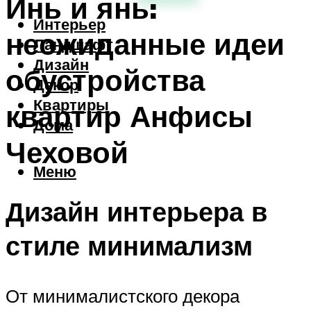
Инь и янь:
Интерьер
неожиданные идеи
Ландшафт
Дизайн
обустройства
Декор
Квартиры
квартир Анфисы
Дома
Чеховой
Меню
Дизайн интерьера в
стиле минимализм
От минималистского декора