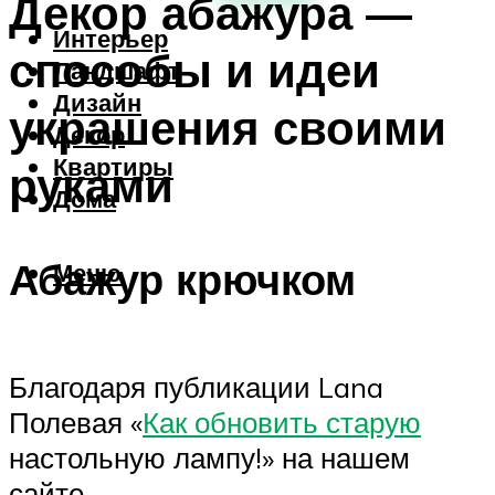
Декор абажура —
Интерьер
способы и идеи
Ландшафт
Дизайн
украшения своими
Декор
Квартиры
руками
Дома
Абажур крючком
Меню
Благодаря публикации Lana
Полевая «
Как обновить старую
настольную лампу!» на нашем
сайте —