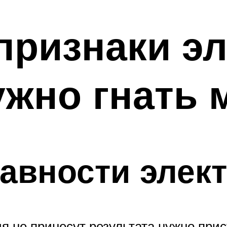
ризнаки эл
ужно гнать 
авности элек
 не принесут результата нужно прис