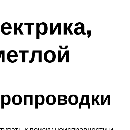
ектрика,
метлой
тропроводки
тупать к поиску неисправности и