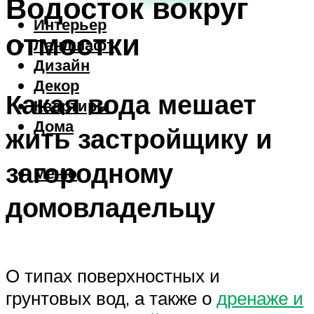
Водосток вокруг
Интерьер
отмостки
Ландшафт
Дизайн
Декор
Какая вода мешает
Квартиры
Дома
жить застройщику и
загородному
Меню
домовладельцу
О типах поверхностных и
грунтовых вод, а также о
дренаже и