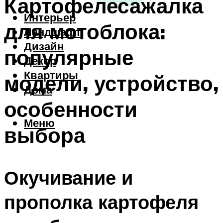
Картофелесажалка
Интерьер
для мотоблока:
Ландшафт
Дизайн
популярные
Декор
Квартиры
модели, устройство,
Дома
особенности
Меню
выбора
Окучивание и
прополка картофеля