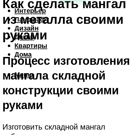
Как сделать мангал
Интерьер
из металла своими
Ландшафт
Дизайн
руками
Декор
Квартиры
Дома
Процесс изготовления
мангала складной
Меню
конструкции своими
руками
Изготовить складной мангал