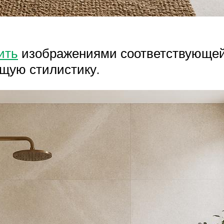
ить
изображениями соответствующей т
бщую стилистику.