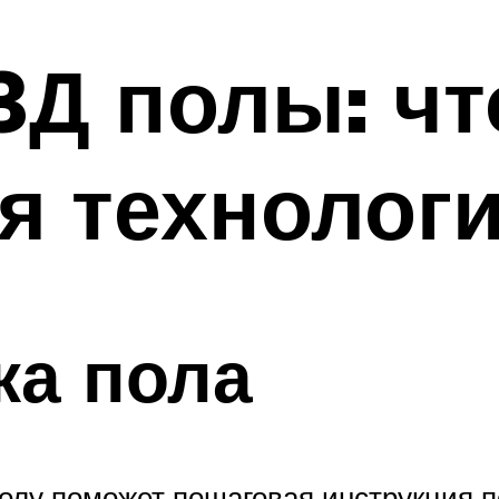
Д полы: что
я технолог
ка пола
олу поможет пошаговая инструкция п