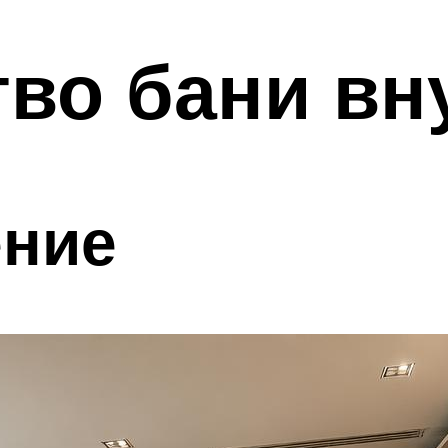
во бани вн
ение