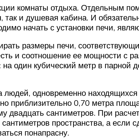
кции комнаты отдыха. Отдельным п
йн, так и душевая кабина. И обязате
одимо начать с установки печи, явл
рать размеры печи, соответствующи
сть и соотношение ее мощности с р
: на один кубический метр в парной 
 людей, одновременно находящихся 
но приблизительно 0,70 метра площа
му двадцать сантиметров. При расчет
у сантиметров пространства, а если 
ваться понапрасну.