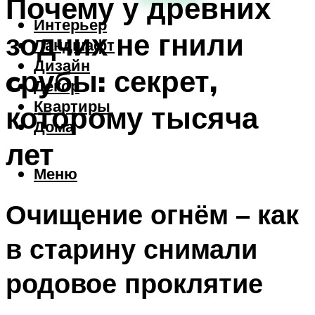
Почему у древних
Интерьер
зодчих не гнили
Ландшафт
Дизайн
cрубы: секрет,
Декор
Квартиры
которому тысяча
Дома
лет
Меню
Очищение огнём – как
в старину снимали
родовое проклятие