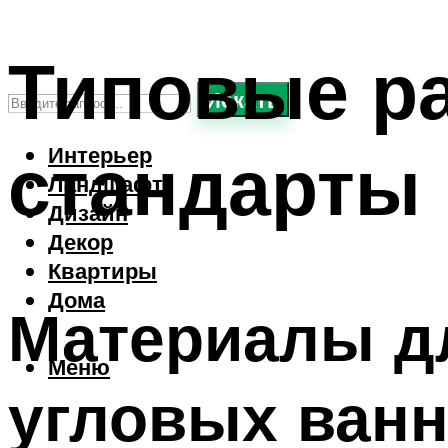
Типовые р
Искать
стандарты
Интерьер
Ландшафт
Дизайн
Декор
Квартиры
Дома
Материалы дл
Меню
угловых ван