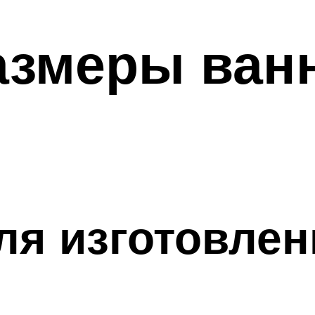
азмеры ван
я изготовлен
н