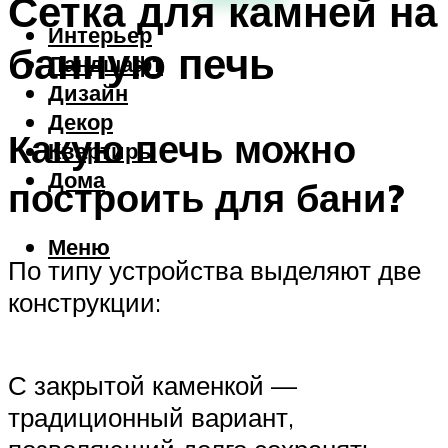
Сетка для камней на
Интерьер
банную печь
Ландшафт
Дизайн
Декор
Какую печь можно
Квартиры
Дома
построить для бани?
Меню
По типу устройства выделяют две
конструкции:
С закрытой каменкой —
традиционный вариант,