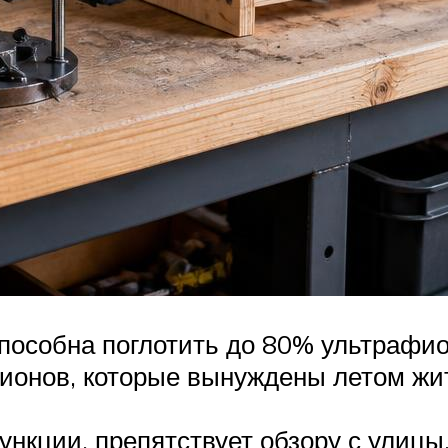
пособна поглотить до 80% ультрафи
ионов, которые вынуждены летом жи
нкции, препятствует обзору с улицы,