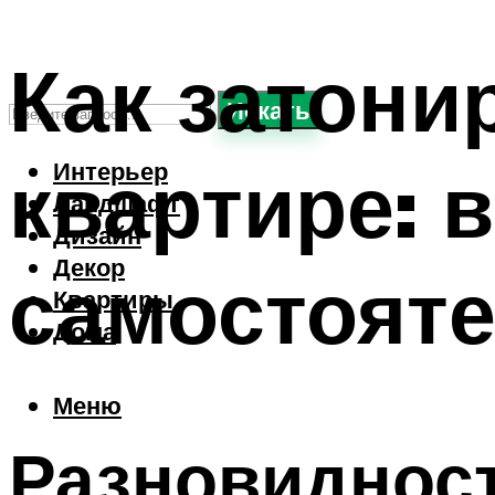
Как затони
Искать
квартире: 
Интерьер
Ландшафт
Дизайн
Декор
самостояте
Квартиры
Дома
Меню
Разновиднос