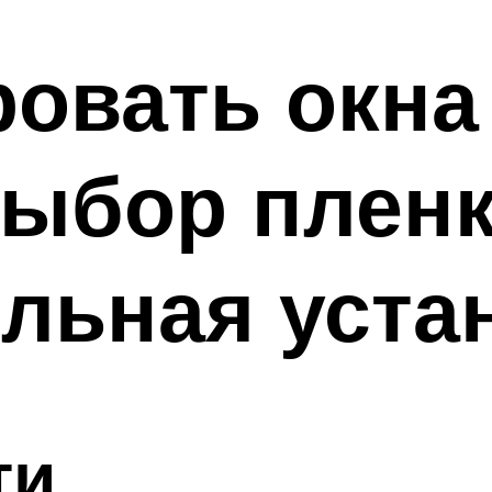
ровать окна
выбор пленк
льная уста
ти