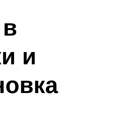
 в
и и
новка