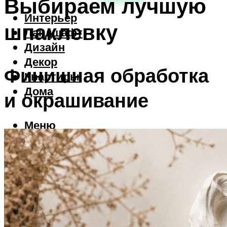
Выбираем лучшую
Интерьер
шпаклевку
Ландшафт
Дизайн
Декор
Финишная обработка
Квартиры
Дома
и окрашивание
Меню